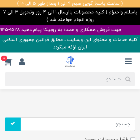
( ساعت پاسخ گویی صبح 9 الی 1 بعداز ظهر 5 الی 10 )
باسلام واحترام ( کلیه محصولات باارسال 1 الی 4 روز وتحویل 3 الی 7
روزه انجام خواهند شد )
 فروش همـکاری و عمـده به روبیـکا پیام دهید 1528-945-0992 | تمامی قیمت ها آپدیت هست ✅
کلیه خدمات و محتوای این وبسایت ، مطابق قوانین جمهوری اسلامی
ایران ارائه میگردد
0
فقط محصولات موجود