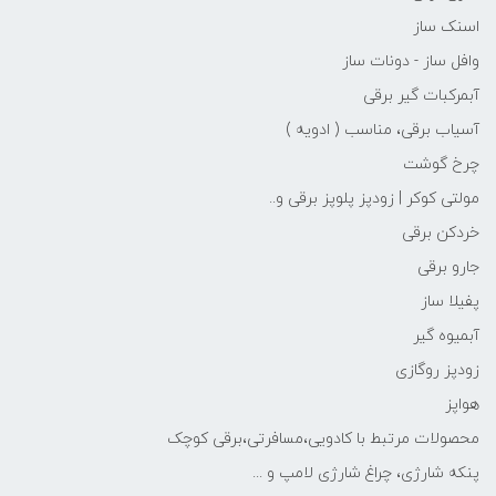
اسنک ساز
وافل ساز - دونات ساز
آبمرکبات گیر برقی
آسیاب برقی، مناسب ( ادویه )
چرخ گوشت
مولتی کوکر | زودپز پلوپز برقی و..
خردکن برقی
جارو برقی
پفیلا ساز
آبمیوه گیر
زودپز روگازی
هواپز
محصولات مرتبط با کادویی،مسافرتی،برقی کوچک
پنکه شارژی، چراغ شارژی لامپ و ...