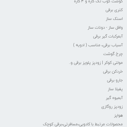
گوشت کوب تک کاره و 4 کاره
کتری برقی
اسنک ساز
وافل ساز - دونات ساز
آبمرکبات گیر برقی
آسیاب برقی، مناسب ( ادویه )
چرخ گوشت
مولتی کوکر | زودپز پلوپز برقی و..
خردکن برقی
جارو برقی
پفیلا ساز
آبمیوه گیر
زودپز روگازی
هواپز
محصولات مرتبط با کادویی،مسافرتی،برقی کوچک