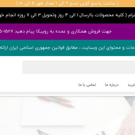
( ساعت پاسخ گویی صبح 9 الی 1 بعداز ظهر 5 الی 10 )
صولات باارسال 1 الی 4 روز وتحویل 3 الی 7 روزه انجام خواهند شد )
هت فروش همـکاری و عمـده به روبیـکا پیام دهید 1528-945-0992 | تمامی قیمت ها آپدیت هست ✅
مات و محتوای این وبسایت ، مطابق قوانین جمهوری اسلامی ایران ارائه 
رید
درباره ما
تماس با ما