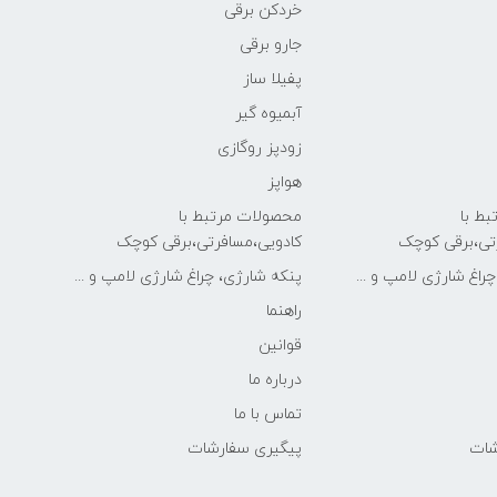
خردکن برقی
جارو برقی
پفیلا ساز
آبمیوه گیر
زودپز روگازی
هواپز
ط با
محصولات مرتبط با
تی،برقی کوچک
کادویی،مسافرتی،برقی کوچک
راغ شارژی لامپ و ...
پنکه شارژی، چراغ شارژی لامپ و ...
راهنما
قوانین
درباره ما
تماس با ما
شات
پیگیری سفارشات