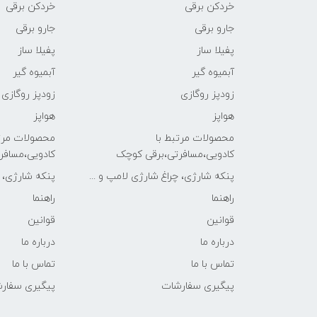
خردکن برقی
خردکن برقی
جارو برقی
جارو برقی
پفیلا ساز
پفیلا ساز
آبمیوه گیر
آبمیوه گیر
زودپز روگازی
زودپز روگازی
هواپز
هواپز
محصولات مرتبط با
محصولات مرتب
کادویی،مسافرتی،برقی کوچک
کادویی،مسافر
پنکه شارژی، چراغ شارژی لامپ و ...
پنکه شارژی، چ
راهنما
راهنما
قوانین
قوانین
درباره ما
درباره ما
تماس با ما
تماس با ما
پیگیری سفارشات
پیگیری سفار