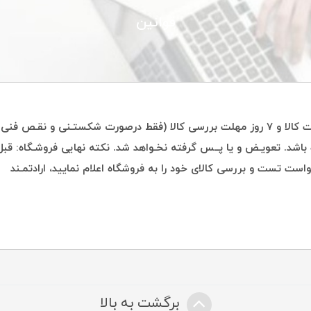
قوانین
ضمانت اصالت کالا و 7 روز مهلت بررسی کالا (فقط درصورت شکستـنی و نقـص فن
باشد. تعویـض و یا پــس گرفته نخـواهد شد. نکته نهایی فروشـگاه: قبل
ست تست و بررسی کالای خود را به فروشگاه اعلام نمایید، ارادتمـند
برگشت به بالا