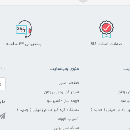
ضمانت اصالت کالا
پشتیبانی ۲۴ ساعته
یت
منوی وب‌سایت
از 
صفحه اصلی
 روغن
سرخ کن بدون روغن
پرسو
قهوه ساز - اسپرسو
ما ر
ر بادام زمینی ( جدید )
دستگاه کره گیر بادام زمینی ( جدید )
آسیاب قهوه
ی
سالاد ساز برقی