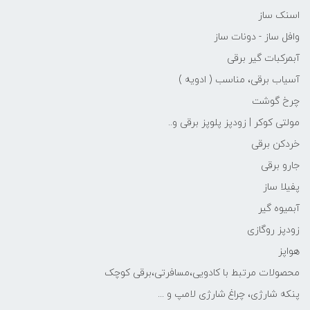
اسنک ساز
وافل ساز - دونات ساز
آبمرکبات گیر برقی
آسیاب برقی، مناسب ( ادویه )
چرخ گوشت
مولتی کوکر | زودپز پلوپز برقی و..
خردکن برقی
جارو برقی
پفیلا ساز
آبمیوه گیر
زودپز روگازی
هواپز
محصولات مرتبط با کادویی،مسافرتی،برقی کوچک
پنکه شارژی، چراغ شارژی لامپ و ...