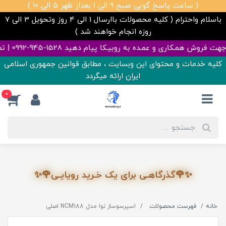
( ساعت پاسخ گویی صبح 9 الی 1 بعداز ظهر 5 الی 10 )
باسلام واحترام ( کلیه محصولات باارسال 1 الی 4 روز وتحویل 3 الی 7
روزه انجام خواهند شد )
 روبیـکا پیام دهید 1528-945-0992 | تمامی قیمت ها آپدیت هست ✅
کلیه خدمات و محتوای این وبسایت ، مطابق قوانین جمهوری اسلامی
ایران ارائه میگردد
0
✨🌹گذرگاهـی برای یک خـرید رویایـی🌹✨
خانه
فهرست محصولات
اسپرسوساز نوا مدل NCM188 اصلی