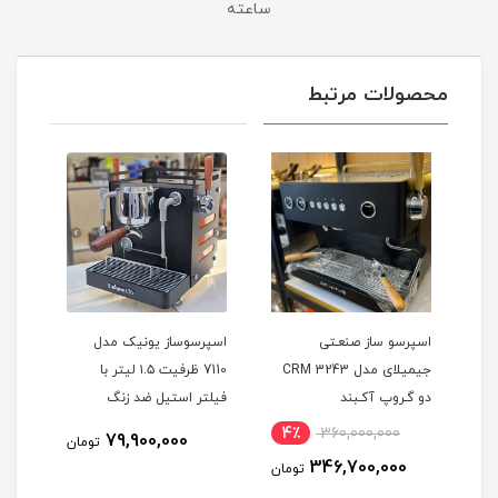
ساعته
محصولات مرتبط
اسپرسو ساز صنعـتی
اسپرسوساز یونیک مدل
فوم 
جیمیلای مدل 3243 CRM
7110 ظرفیت ۱.۵ لیتر با
493
دو گـروپ آکـبند
فیلتر استیل ضد زنگ
4٪
360,000,000
79,900,000
مان
تومان
346,700,000
تومان