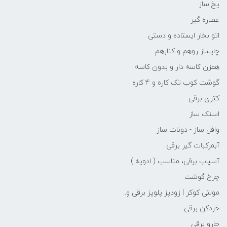
یخ ساز
عصاره گیر
اتو بخار ایستاده و دستی
چایساز روهم و کنارهم
همزن کاسه دار و بدون کاسه
گوشت کوب تک کاره و 4 کاره
کتری برقی
اسنک ساز
وافل ساز - دونات ساز
آبمرکبات گیر برقی
آسیاب برقی، مناسب ( ادویه )
چرخ گوشت
مولتی کوکر | زودپز پلوپز برقی و..
خردکن برقی
جارو برقی