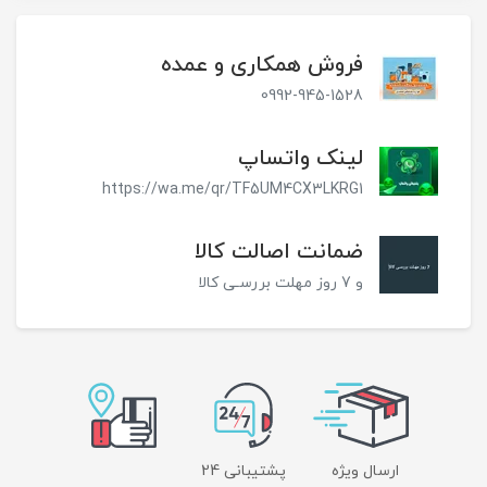
فروش همکاری و عمده
0992-945-1528
لینک واتساپ
https://wa.me/qr/TF5UM4CX3LKRG1
ضمانت اصالت کالا
و 7 روز مهلت بررسـی کالا
ارسال ویژه
پشتیبانی 24