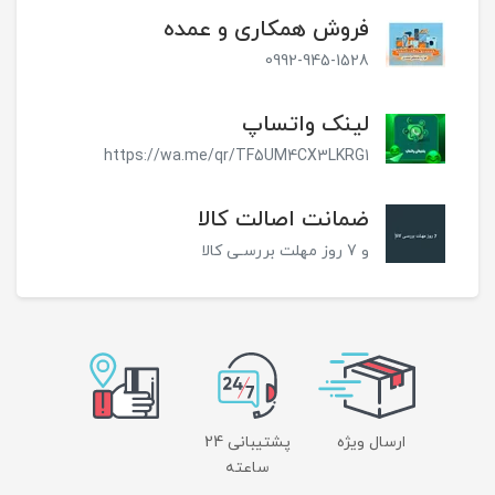
فروش همکاری و عمده
0992-945-1528
لینک واتساپ
https://wa.me/qr/TF5UM4CX3LKRG1
ضمانت اصالت کالا
و 7 روز مهلت بررسـی کالا
ارسال ویژه
پشتیبانی 24
ساعته