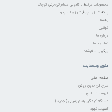
محصولات مرتبط با کادویی،مسافرتی،برقی کوچک
پنکه شارژی، چراغ شارژی لامپ و ...
راهنما
قوانین
درباره ما
تماس با ما
پیگیری سفارشات
منوی وب‌سایت
صفحه اصلی
سرخ کن بدون روغن
قهوه ساز - اسپرسو
دستگاه کره گیر بادام زمینی ( جدید )
آسیاب قهوه