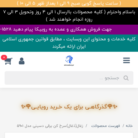
( ساعت پاسخ گویی صبح 9 الی 1 بعداز ظهر 5 الی 10 )
باسلام واحترام ( کلیه محصولات باارسال 1 الی 4 روز وتحویل 3 الی 7
روزه انجام خواهند شد )
فروش همـکاری و عمـده به روبیـکا پیام دهید 1528-945-0992 | تمامی قیمت ها آپدیت هست ✅
کلیه خدمات و محتوای این وبسایت ، مطابق قوانین جمهوری اسلامی
ایران ارائه میگردد
0
✨🌹گذرگاهـی برای یک خـرید رویایـی🌹✨
خانه
فهرست محصولات
زغال(ذغال)سرخ کن برقی دسینی مدل ۵۹۰۱