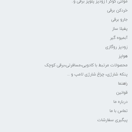
مولتی کوکر | زودپز پلوپز برقی و..
خردکن برقی
جارو برقی
پفیلا ساز
آبمیوه گیر
زودپز روگازی
هواپز
محصولات مرتبط با کادویی،مسافرتی،برقی کوچک
پنکه شارژی، چراغ شارژی لامپ و ...
راهنما
قوانین
درباره ما
تماس با ما
پیگیری سفارشات