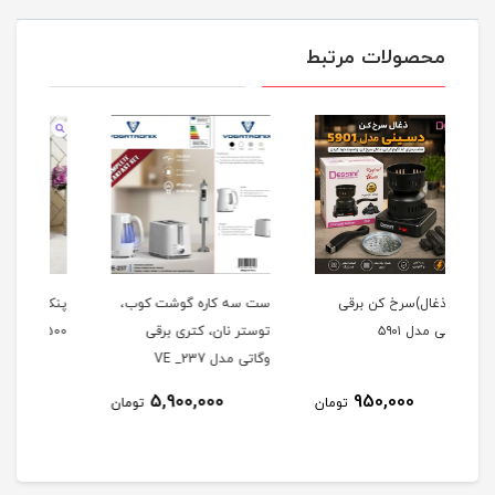
محصولات مرتبط
ست سه کاره گوشت کوب،
پنکه ایستاده تفال مدل
فوم 
توستر نان، کتری برقی
TL500
493
وگاتی مدل VE _237
10,000,000
5,900,000
مان
تومان
تومان