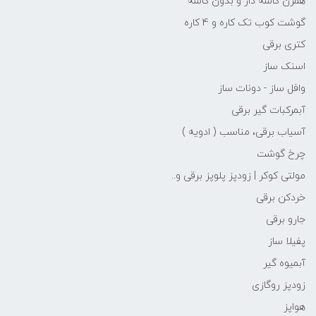
همزن کاسه دار و بدون کاسه
گوشت کوب تک کاره و 4 کاره
کتری برقی
اسنک ساز
وافل ساز - دونات ساز
آبمرکبات گیر برقی
آسیاب برقی، مناسب ( ادویه )
چرخ گوشت
مولتی کوکر | زودپز پلوپز برقی و..
خردکن برقی
جارو برقی
پفیلا ساز
آبمیوه گیر
زودپز روگازی
هواپز