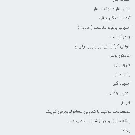
وافل ساز - دونات ساز
آبمرکبات گیر برقی
آسیاب برقی، مناسب ( ادویه )
چرخ گوشت
مولتی کوکر | زودپز پلوپز برقی و..
خردکن برقی
جارو برقی
پفیلا ساز
آبمیوه گیر
زودپز روگازی
هواپز
محصولات مرتبط با کادویی،مسافرتی،برقی کوچک
پنکه شارژی، چراغ شارژی لامپ و ...
راهنما