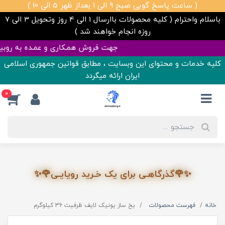
( ساعت پاسخ گویی صبح 9 الی 1 بعداز ظهر 5 الی 10 )
باسلام واحترام ( کلیه محصولات باارسال 1 الی 4 روز وتحویل 3 الی 7
روزه انجام خواهند شد )
جهت فروش همـکاری و عمـده به روبیـکا پیام دهید 1528-945-0992 | تمامی قیمت ها آپدیت هست ✅
کلیه خدمات و محتوای این وبسایت ، مطابق قوانین جمهوری اسلامی
ایران ارائه میگردد
0
✨🌹گذرگاهـی برای یک خـرید رویایـی🌹✨
خانه
فهرست محصولات
یخ ساز یونیک لایف ظرفیت 36 کیلوگرم