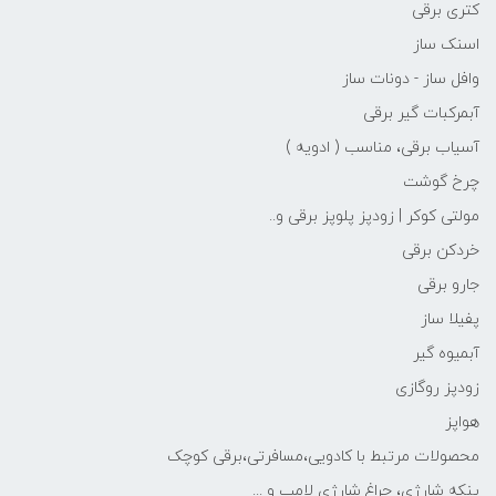
کتری برقی
اسنک ساز
وافل ساز - دونات ساز
آبمرکبات گیر برقی
آسیاب برقی، مناسب ( ادویه )
چرخ گوشت
مولتی کوکر | زودپز پلوپز برقی و..
خردکن برقی
جارو برقی
پفیلا ساز
آبمیوه گیر
زودپز روگازی
هواپز
محصولات مرتبط با کادویی،مسافرتی،برقی کوچک
پنکه شارژی، چراغ شارژی لامپ و ...