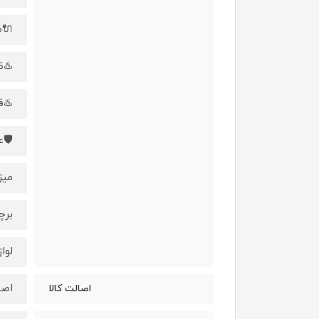
🔌طو
♨️ظر
♨️ف
🛡️
میزا
برچ
لوا
اصـ
اصالت کالا