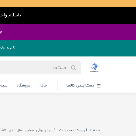
باسلام واحترام ( کلیه مح
جهت فروش همـکاری و عمـده به روبیـکا پیا
کلیه خد
دسته‌بندی کالاها
خانه
فروشگاه
سبدخ
خانه
فهرست محصولات
جارو برقی عصایی تفال مدل UY1551