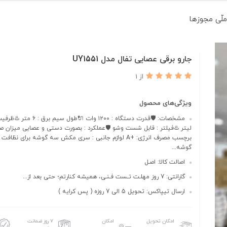
ملّی مجوزها
جارو برقی عصایی تفال مدل UY1551
از 1
ویژگی‌های محصول
برچسب مصرف انرژی: +A لوازم جانبی : سری مکش سه گوشه برای نظاف
گوشه...
اصالت کالا: اصـل
گارانتی: 7 روز مهلـت تــست فـنـی، همیشه کنارتم؛ حتی بعد از...
ارسال تیپاکس: تحویل 5 الی 7 روزه ( پس کرایه )
امکان تحویل
امکان
۷ روز ضمانت