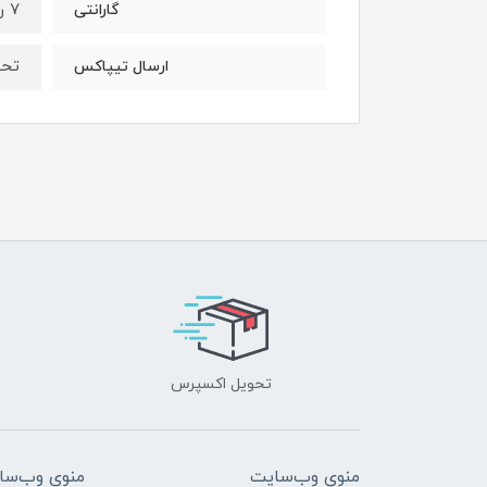
7 روز مهلـت تــست فـنـی، همیشه کنارتم؛ حتی بعد از خرید!
گارانتی
تحویل 5 الی 7
ارسال تیپاکس
تحویل اکسپرس
منوی وب‌سایت
منوی وب‌سا