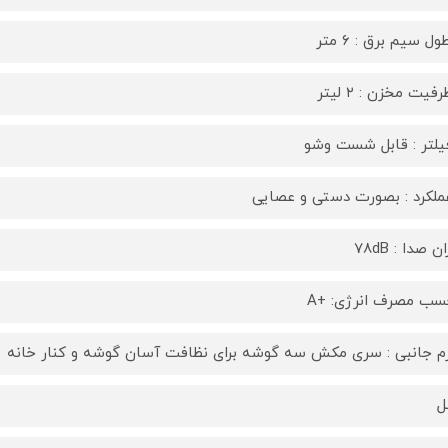
ل سیم برق : ۶ متر
فیت مخزن : ۲ لیتر
یلتر : قابل شست وشو
عملکرد : بصورت دستی و عصایی
ن صدا : 78dB
سب مصرف انرژی: +A
زم جانبی : سری مکش سه گوشه برای نظافت آسان گوشه و کنار خانه
ل