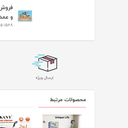
فروش 
و عمد
45-1528
ارسال ویژه
محصولات مرتبط