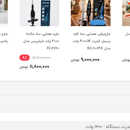
دل
جار‌وبرقی عصـایی سه کاره
جارو عصایی سه حالته
جارو 
بیـسل- قدرت 4000W وات
4000 وات فیلیپس مدل
بلاجیو
مدل BC-2024X
FC-6720
8٪
12,700,000
9,000,000
ومان
تومان
11,800,000
تومان
درت دستگاه : ۱۲۰۰ وات