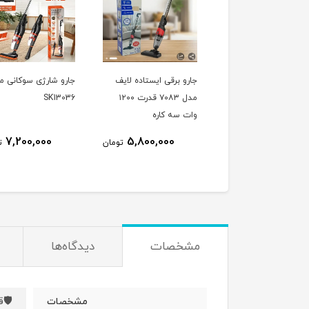
جارو برقی ایستاده لایف
جارو شارژی سوکانی م
مدل ۷۰۸۳ قدرت ۱۲۰۰
SK13036
وات سه کاره
7,200,000
5,800,000
تومان
ت
مشخصات
دیدگاه‌ها
🛡️ق
مشخصات