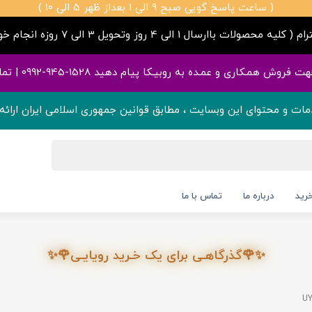
( ساعت پاسخ گویی صبح 9 الی 1 بعداز ظهر 5 الی 10 )
صولات باارسال 1 الی 4 روز وتحویل 3 الی 7 روزه انجام خواهند شد )
م دهید 1528-945-0992 | تمامی قیمت ها آپدیت هست ✅
مات و محتوای این وبسایت ، مطابق قوانین جمهوری اسلامی ایران ارائه 
رید
درباره ما
تماس با ما
✨🌹گذرگاهـی برای یک خـرید رویایـی🌹✨