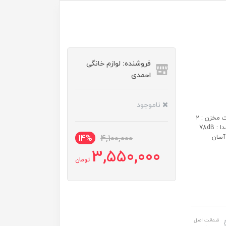
فروشنده: لوازم خانگی
احمدی
ناموجود
مشخصات: 🛡️قدرت دستگاه : ۱۲۰۰ وات 🔌طول سیم برق : ۶ متر ♨️ظرفیت مخزن : ۲
لیتر ♨️فیلتر : قابل شست وشو 🛡️عملکرد : بصورت دستی و عصایی میزان صدا : 78dB
ت آسان
4,100,000
14%
3,550,000
تومان
ضمانت اصل