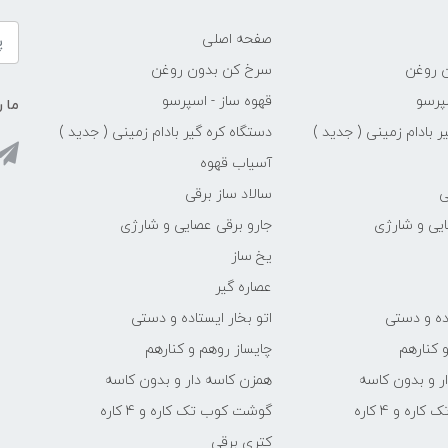
صفحه اصلی
 روغن
سرخ کن بدون روغن
پرسو
قهوه ساز - اسپرسو
ما ر
ر بادام زمینی ( جدید )
دستگاه کره گیر بادام زمینی ( جدید )
آسیاب قهوه
ی
سالاد ساز برقی
ایی و شارژی
جارو برقی عصایی و شارژی
یخ ساز
عصاره گیر
اده و دستی
اتو بخار ایستاده و دستی
 کنارهم
چایساز روهم و کنارهم
ر و بدون کاسه
همزن کاسه دار و بدون کاسه
ه و 4 کاره
گوشت کوب تک کاره و 4 کاره
کتری برقی