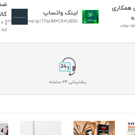
ضما
همکاری
لینک واتساپ
کالا
ه
https://wa.me/qr/TF5UM4CX3LKRG1
و
0992-9
کالا
پشتیبانی 24 ساعته