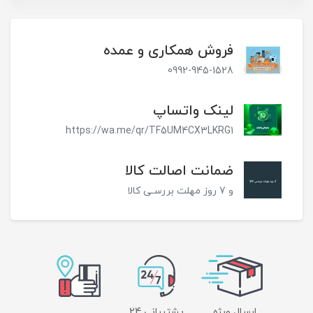
فروش همکاری و عمده
0992-945-1528
لینک واتساپ
https://wa.me/qr/TF5UM4CX3LKRG1
ضمانت اصالت کالا
و 7 روز مهلت بررسـی کالا
ارسال ویژه
پشتیبانی 24