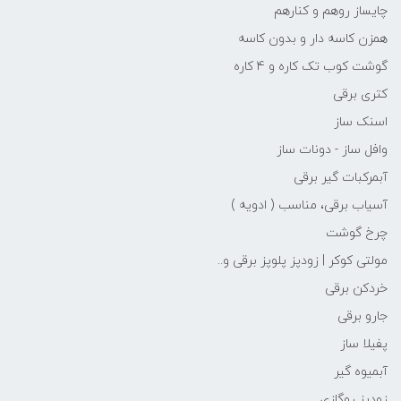
چایساز روهم و کنارهم
همزن کاسه دار و بدون کاسه
گوشت کوب تک کاره و 4 کاره
کتری برقی
اسنک ساز
وافل ساز - دونات ساز
آبمرکبات گیر برقی
آسیاب برقی، مناسب ( ادویه )
چرخ گوشت
مولتی کوکر | زودپز پلوپز برقی و..
خردکن برقی
جارو برقی
پفیلا ساز
آبمیوه گیر
زودپز روگازی