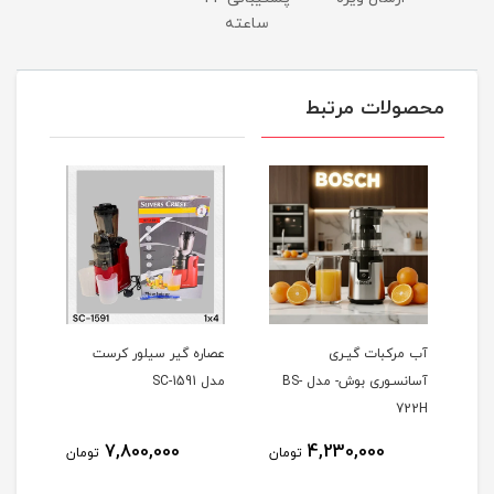
ساعته
محصولات مرتبط
آب مرکبات گیـری
عصاره گیر سیلور کرست
پاپ 
آسانسـوری بوش- مدل BS-
مدل SC-1591
GPM-830 ظ
722H
7,800,000
4,230,000
مان
تومان
تومان